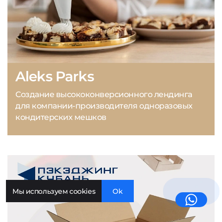
Aleks Parks
Создание высококонверсионного лендинга
для компании-производителя одноразовых
кондитерских мешков
Мы используем cookies
Ok