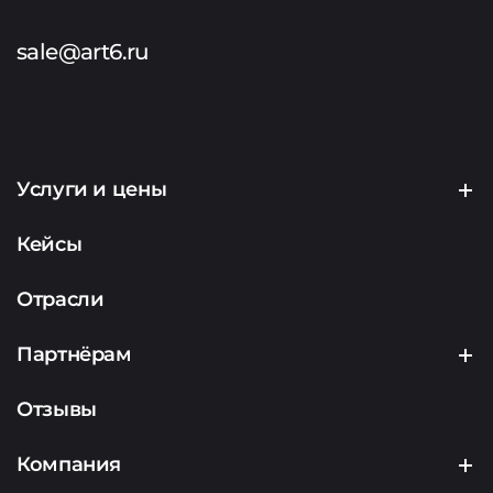
sale@art6.ru
Услуги и цены
Создание сайтов
Кейсы
Продвижение сайтов
Отрасли
Контекстная реклама
Партнёрам
Маркетинг
Партнерская программа
Отзывы
Аналитика
Подрядчикам
Компания