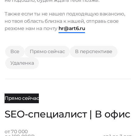
не подошло, будем ждать тебя позже.
Также если ты не нашел подходящую вакансию,
но твоя область близка к нашей, отправь свое
резюме нам на почту
hr@art6.ru
Все
Прямо сейчас
В перспективе
Удаленка
Прямо сейчас
SEO-специалист | В офис
от 70 000