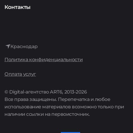
Аудит
Представителям сервисов
О компании
Контакты
Интернет-реклама
История
Лидогенерация
Достижения
Аренда сайтов
Краснодар
Культура
Политика конфиденциальности
Поддержка сайтов
Карьера
Оплата услуг
Комплексные предложения
Акции
© Digital-агентство ART6, 2013-2026
Все права защищены. Перепечатка и любое
Цены
использование материалов возможно только при
наличии ссылки на первоисточник.
Полный список услуг