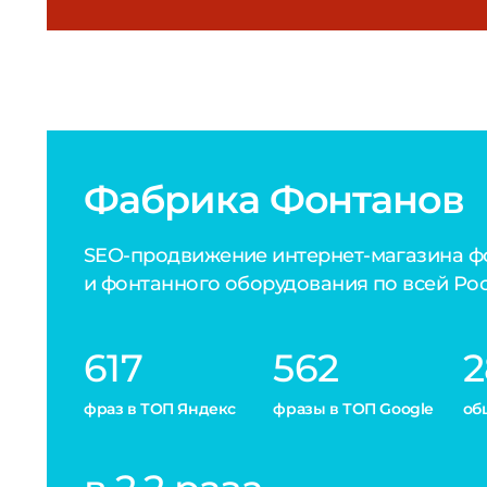
фраз в ТОП Яндекс
фразы в ТОП Google
об
в 2,2 раза
увеличили трафик из поисковых систем
Рассказываем как мы
достигли высочайших
показателей по SEO-
продвижению, а именно
продвинули сайт в ТОП
поисковых систем в 50
крупнейших городах
России.