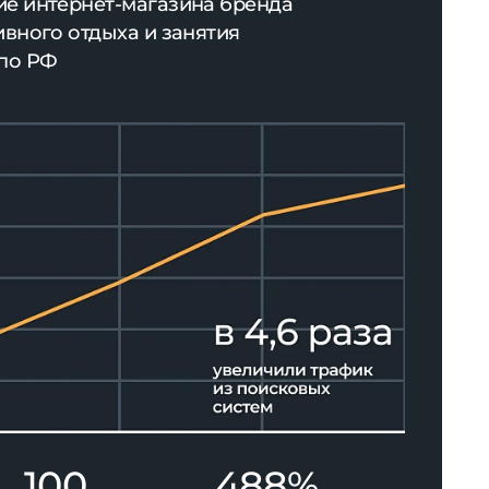
100
488%
фраз в ТОП Google
общий рост трафика