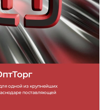
 для одной из крупнейших
раснодаре поставляющей
а ФДТ
лама Яндекс.Директ для
иники лазерной и
ой терапии
1,15%
1,13%