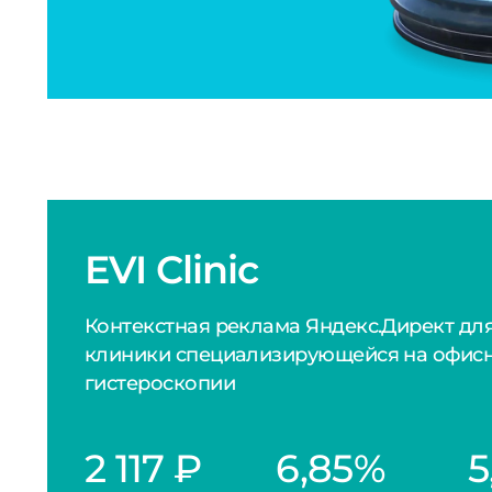
гистероскопии
2 117 ₽
6,85%
5
Цена лида (Поиск)
CTR (Поиск)
CR
2 382 ₽
0,90%
0
Цена лида (РСЯ)
CTR (РСЯ)
CR
Рассказываем как мы
достигли высоких
показателей по
привлечению клиентов в
медицинской сфере на
дорогостоящую процедуру
– офисную гистероскопию.