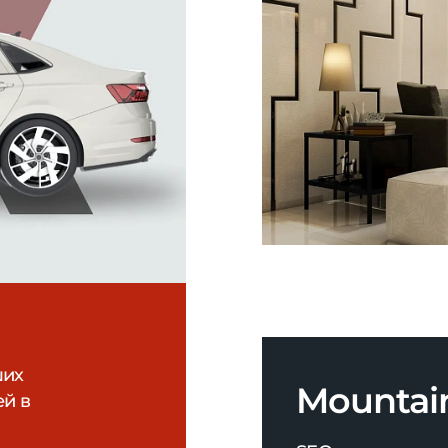
ших
Mountai
ей в
SEO-продвижени
одежды для акти
сноубордингом 
онтанов
ссии
81%