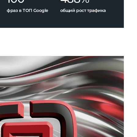
ОптТорг