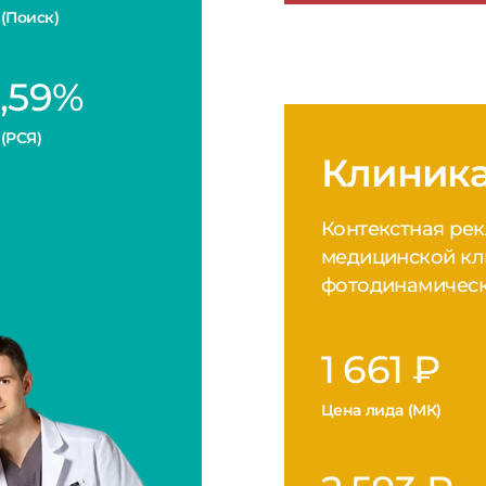
Цена лида (МК)
2 593 ₽
Цена лида (Поиск)
Рассказываем к
благодаря непр
эффективной ра
удается стабиль
недорого привл
клиентов для од
ведущих клиник
лечению рака к