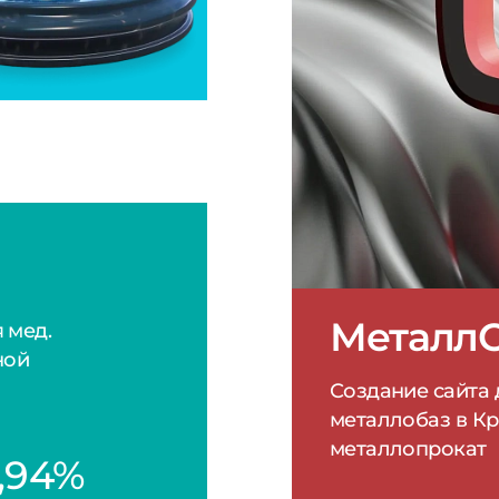
Создание сайта
металлобаз в К
металлопрокат
,94%
 (Поиск)
,59%
 (РСЯ)
Клиник
Контекстная рек
медицинской кл
фотодинамическ
1 661 ₽