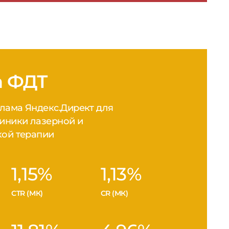
CTR (МК)
CR (МК)
11,81%
4,96%
CTR (Поиск)
CR (Поиск)
ак
ерывной
боте нам
но и
екать
ной из
 по
ожи.