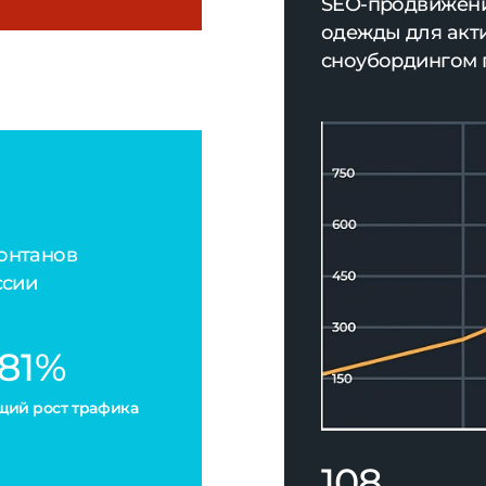
щий рост трафика
108
фраз в ТОП Яндекс