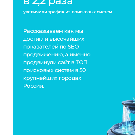
EVI Clinic
Контекстная реклама Яндекс.Директ для
клиники специализирующейся на офис