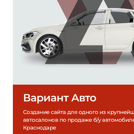
Создание сайта для одного из крупней
автосалонов по продаже б/у автомобил
Краснодаре
Фабрика Фонтанов
SEO-продвижение интернет-магазина ф
и фонтанного оборудования по всей Ро
617
562
2