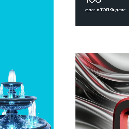
Металл
 мед.
ной