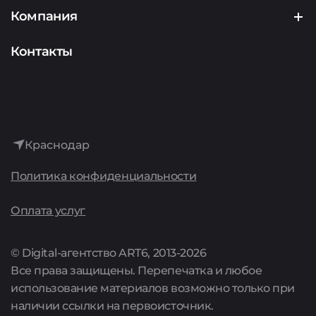
Аналитика
Подрядчикам
Компания
Аудит
Представителям сервисов
О компании
Контакты
Интернет-реклама
История
Лидогенерация
Достижения
Аренда сайтов
Краснодар
Культура
Политика конфиденциальности
Поддержка сайтов
Карьера
Оплата услуг
Комплексные предложения
Акции
© Digital-агентство ART6, 2013-2026
Все права защищены. Перепечатка и любое
Цены
использование материалов возможно только при
наличии ссылки на первоисточник.
Полный список услуг