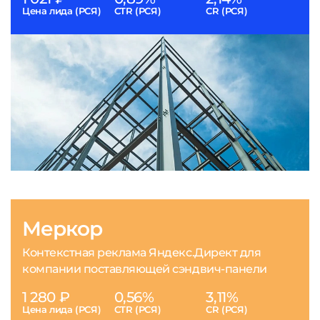
Цена лида (РСЯ)
CTR (РСЯ)
CR (РСЯ)
Меркор
Контекстная реклама Яндекс.Директ для
компании поставляющей сэндвич-панели
1 280 ₽
0,56%
3,11%
Цена лида (РСЯ)
CTR (РСЯ)
CR (РСЯ)