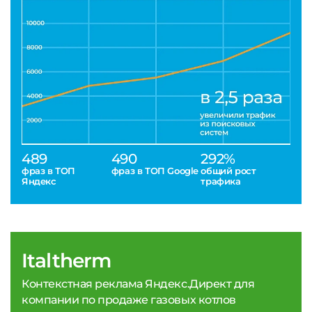
489
490
292%
фраз в ТОП
фраз в ТОП Google
общий рост
Яндекс
трафика
Italtherm
Контекстная реклама Яндекс.Директ для
компании по продаже газовых котлов