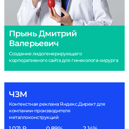
Прынь Дмитрий
Валерьевич
Создание лидогенерирующего
корпоративного сайта для гинеколога-хирурга
ЧЗМ
Контекстная реклама Яндекс.Директ для
компании-производителя
металлоконструкций
1 021 ₽
0,89%
2,14%