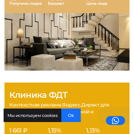
Получено лидов
Бюджет
Цена лида
Клиника ФДТ
Контекстная реклама Яндекс.Директ для
медицинской клиники лазерной и
Мы используем cookies
Ok
фотодинамической терапии
1 661 ₽
1,15%
1,13%