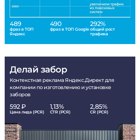
489
490
292%
фраз в ТОП
фраз в ТОП Google
общий рост
Яндекс
трафика
Делай забор
Контекстная реклама Яндекс.Директ для
компании по изготовлению и установке
заборов
592 ₽
1,13%
2,85%
Цена лида (РСЯ)
CTR (РСЯ)
CR (РСЯ)