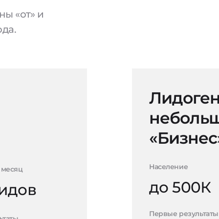
ы «от» и
ода.
Лидоген
небольш
«Бизнес
Население
 месяц
до 500К
лидов
Первые результаты
ьтаты