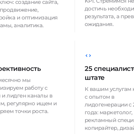
KPI. Стремимся н
ключ: создание сайта,
достичь необход
продвижение,
результата, а пре
ройка и оптимизация
ожидания.
амы, аналитика.
ективность
25 специалист
штате
месячно мы
изируем работу с
К вашим услугам
 и лидген каналы в
с опытом в
м, регулярно ищем и
лидогенерации с 
ряем точки роста.
года: маркетолог,
рекламный специ
копирайтер, диза