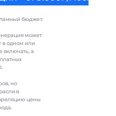
кламный бюджет.
генерация может
 в одном или
е включать, а
сплатных
.
ров, но
расли в
орреляцию цены
рода.