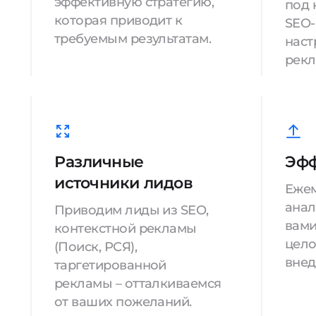
эффективную стратегию,
под 
которая приводит к
SEO-
требуемым результатам.
наст
рекл
Различные
Эфф
источники лидов
Еже
анал
Приводим лиды из SEO,
вами
контекстной рекламы
цело
(Поиск, РСЯ),
внед
таргетированной
рекламы – отталкиваемся
от ваших пожеланий.