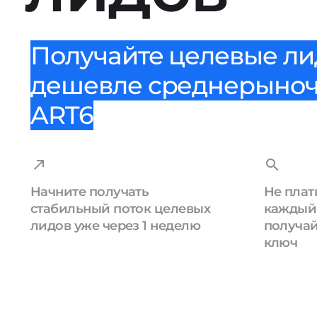
Получайте целевые лид
дешевле среднерыноч
ART6
Начните получать
Не плат
стабильный поток целевых
каждый 
лидов уже через 1 неделю
получай
ключ