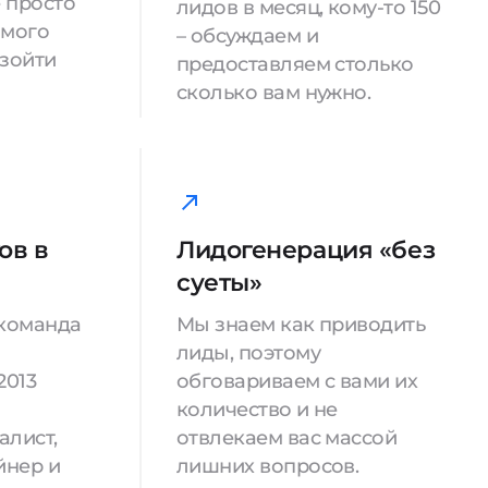
е просто
лидов в месяц, кому-то 150
имого
– обсуждаем и
взойти
предоставляем столько
сколько вам нужно.
ов в
Лидогенерация «без
суеты»
 команда
Мы знаем как приводить
лиды, поэтому
2013
обговариваем с вами их
количество и не
алист,
отвлекаем вас массой
йнер и
лишних вопросов.