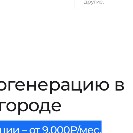
другие.
огенерацию в
городе
ии – от 9.000₽/мес.