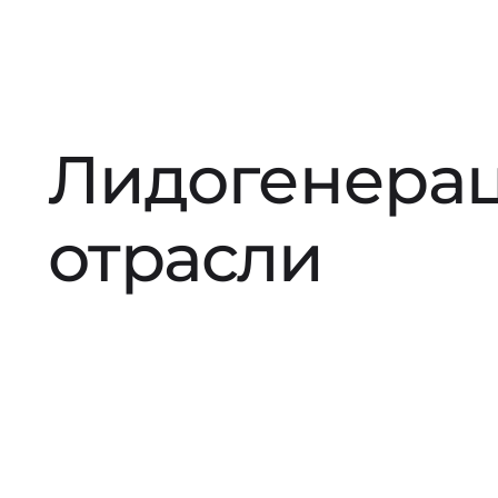
Лидогенерац
отрасли