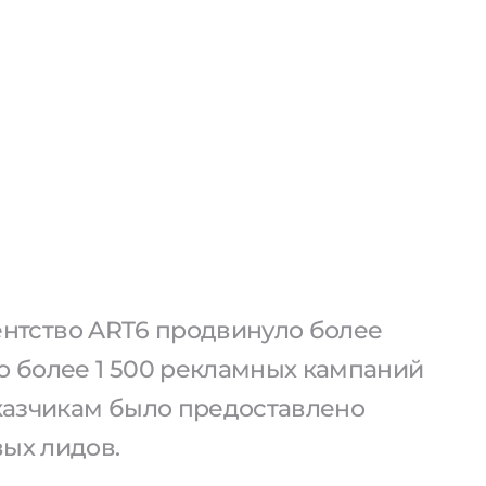
агентство ART6 продвинуло более
о более 1 500 рекламных кампаний
аказчикам было предоставлено
вых лидов.