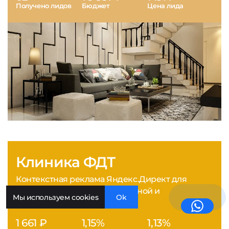
Получено лидов
Бюджет
Цена лида
Клиника ФДТ
Контекстная реклама Яндекс.Директ для
медицинской клиники лазерной и
Мы используем cookies
Ok
фотодинамической терапии
1 661 ₽
1,15%
1,13%