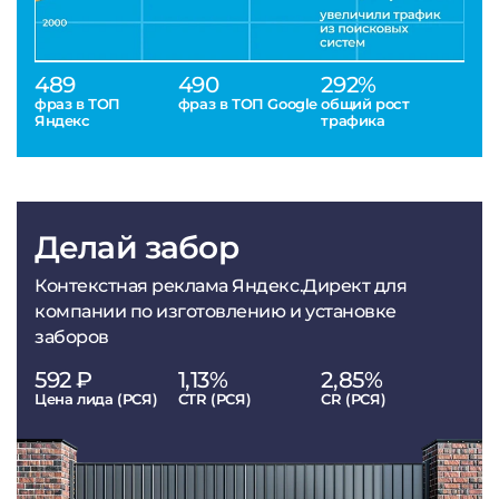
489
490
292%
фраз в ТОП
фраз в ТОП Google
общий рост
Яндекс
трафика
Делай забор
Контекстная реклама Яндекс.Директ для
компании по изготовлению и установке
заборов
592 ₽
1,13%
2,85%
Цена лида (РСЯ)
CTR (РСЯ)
CR (РСЯ)