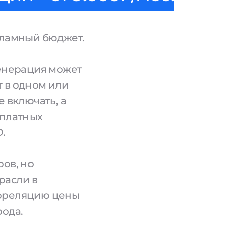
кламный бюджет.
генерация может
 в одном или
е включать, а
сплатных
.
ров, но
расли в
орреляцию цены
рода.