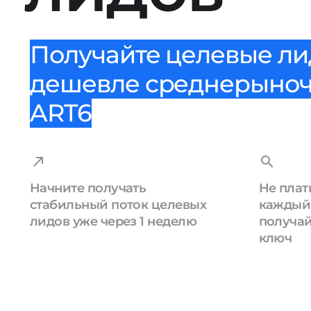
Получайте целевые лид
дешевле среднерыноч
ART6
Начните получать
Не плат
стабильный поток целевых
каждый 
лидов уже через 1 неделю
получай
ключ