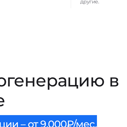
другие.
огенерацию в
е
ии – от 9.000₽/мес.