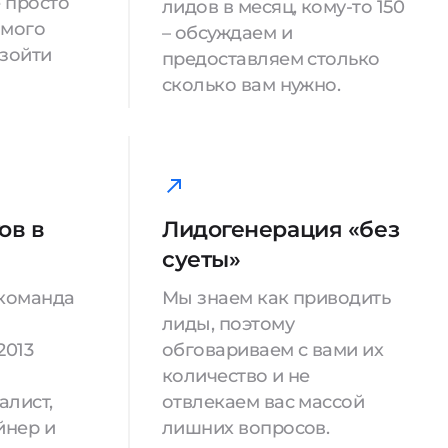
е просто
лидов в месяц, кому-то 150
имого
– обсуждаем и
взойти
предоставляем столько
сколько вам нужно.
ов в
Лидогенерация «без
суеты»
 команда
Мы знаем как приводить
лиды, поэтому
2013
обговариваем с вами их
количество и не
алист,
отвлекаем вас массой
йнер и
лишних вопросов.