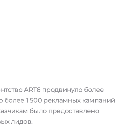
агентство ART6 продвинуло более
о более 1 500 рекламных кампаний
аказчикам было предоставлено
вых лидов.