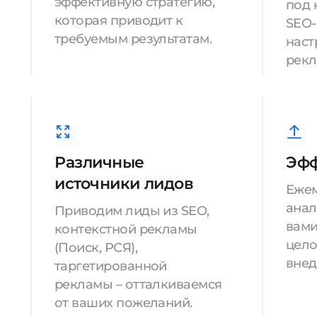
эффективную стратегию,
под 
которая приводит к
SEO-
требуемым результатам.
наст
рекл
Различные
Эфф
источники лидов
Еже
анал
Приводим лиды из SEO,
вами
контекстной рекламы
цело
(Поиск, РСЯ),
внед
таргетированной
рекламы – отталкиваемся
от ваших пожеланий.