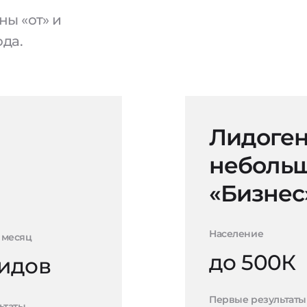
ы «от» и
ода.
Лидоген
небольш
«Бизнес
Население
 месяц
до 500К
лидов
Первые результаты
ьтаты