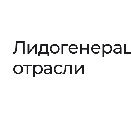
Лидогенерац
отрасли