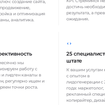
KPI. Стремимся н
ключ: создание сайта,
достичь необход
продвижение,
результата, а пре
ройка и оптимизация
ожидания.
амы, аналитика.
ективность
25 специалист
штате
месячно мы
изируем работу с
К вашим услугам
 и лидген каналы в
с опытом в
м, регулярно ищем и
лидогенерации с 
ряем точки роста.
года: маркетолог,
рекламный специ
копирайтер, диза