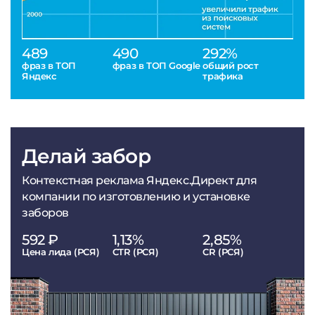
489
490
292%
фраз в ТОП
фраз в ТОП Google
общий рост
Яндекс
трафика
Делай забор
Контекстная реклама Яндекс.Директ для
компании по изготовлению и установке
заборов
592 ₽
1,13%
2,85%
Цена лида (РСЯ)
CTR (РСЯ)
CR (РСЯ)