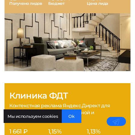
Получено лидов
Бюджет
Цена лида
Клиника ФДТ
Контекстная реклама Яндекс.Директ для
медицинской клиники лазерной и
Мы используем cookies
Ok
фотодинамической терапии
1 661 ₽
1,15%
1,13%