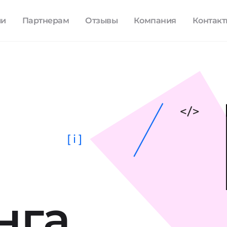
ли
Партнерам
Отзывы
Компания
Контак
[ i ]
нга