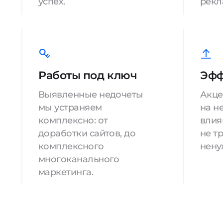
успех.
рекл
Работы под ключ
Эфф
Выявленные недочеты
Акце
мы устраняем
на н
комплексно: от
влия
доработки сайтов, до
не т
комплексного
нену
многоканального
маркетинга.