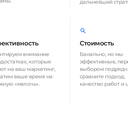
амы.
дальнейшей страт
ективность
Стоимость
нтируем внимание
Банально, но мы
едостатках, которые
эффективные, пер
ют на ваш маркетинг,
выбором подрядч
ратим ваше время на
сравните подход,
жную «мелочь».
качество работ и 