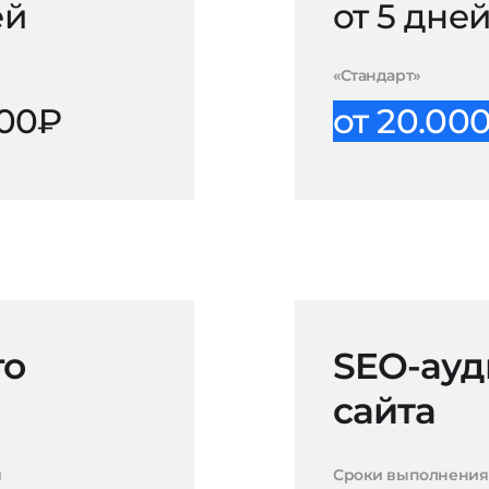
ей
от 5 дне
«Стандарт»
000₽
от 20.00
го
SEO-ауд
сайта
и
Сроки выполнения