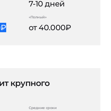
й
7-10 дней
«Полный»
0₽
от 40.000₽
ит крупного
Средние сроки