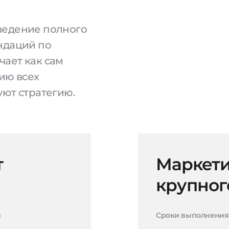
ведение полного
ндаций по
чает как сам
ию всех
уют стратегию.
т
Маркети
крупног
и
Сроки выполнения