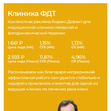
Клиника ФДТ
Контекстная реклама Яндекс.Директ для
медицинской клиники лазерной и
фотодинамической терапии
1 661 ₽
1,15%
1,13%
Цена лида (МК)
CTR (МК)
CR (МК)
2 593 ₽
11,81%
4,96%
Цена лида (Поиск)
CTR (Поиск)
CR (Поиск)
Рассказываем как благодаря непрерывной
эффективной работе нам удается стабильно и
недорого привлекать клиентов для одной из
ведущих клиник по лечению рака кожи.