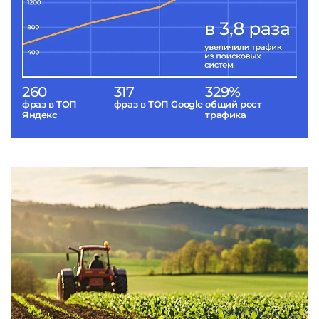
260
317
329%
фраз в ТОП
фраз в ТОП Google
общий рост
Яндекс
трафика