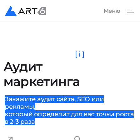
[ i ]
Аудит
маркетинга
Закажите аудит сайта, SEO или
рекламы,
который определит для вас точки роста
в 2-3 раза