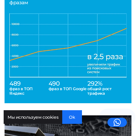
фразам
489
490
292%
фраз в ТОП
фраз в ТОП Google
общий рост
Яндекс
трафика
Мы используем cookies
Ok