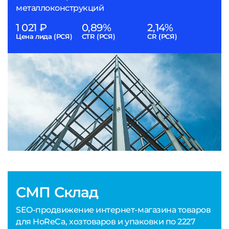
металлоконструкций
1 021 ₽
0,89%
2,14%
Цена лида (РСЯ)
CTR (РСЯ)
CR (РСЯ)
СМП Склад
SEO-продвижение интернет-магазина товаров
для HoReCa, хозтоваров и упаковки по 2227