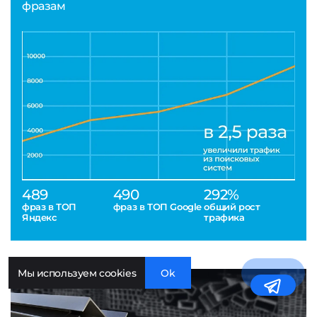
фразам
489
490
292%
фраз в ТОП
фраз в ТОП Google
общий рост
Яндекс
трафика
Мы используем cookies
Ok