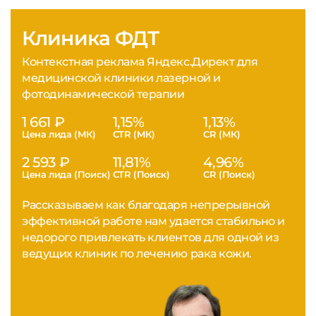
Клиника ФДТ
Контекстная реклама Яндекс.Директ для
медицинской клиники лазерной и
фотодинамической терапии
1 661 ₽
1,15%
1,13%
Цена лида (МК)
CTR (МК)
CR (МК)
2 593 ₽
11,81%
4,96%
Цена лида (Поиск)
CTR (Поиск)
CR (Поиск)
Рассказываем как благодаря непрерывной
эффективной работе нам удается стабильно и
недорого привлекать клиентов для одной из
ведущих клиник по лечению рака кожи.