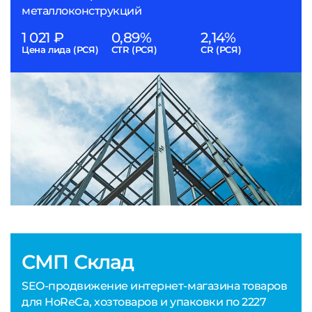
металлоконструкций
1 021 ₽
0,89%
2,14%
Цена лида (РСЯ)
CTR (РСЯ)
CR (РСЯ)
СМП Склад
SEO-продвижение интернет-магазина товаров
для HoReCa, хозтоваров и упаковки по 2227