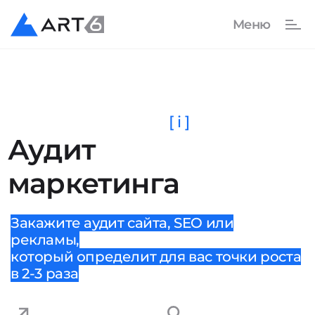
[ i ]
Аудит
маркетинга
Закажите аудит сайта, SEO или
рекламы,
который определит для вас точки роста
в 2-3 раза