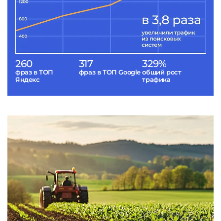
260
317
329%
фраз в ТОП
фраз в ТОП Google
общий рост
Яндекс
трафика