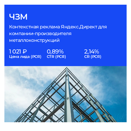
ЧЗМ
Контекстная реклама Яндекс.Директ для
компании-производителя
металлоконструкций
1 021 ₽
0,89%
2,14%
Цена лида (РСЯ)
CTR (РСЯ)
CR (РСЯ)