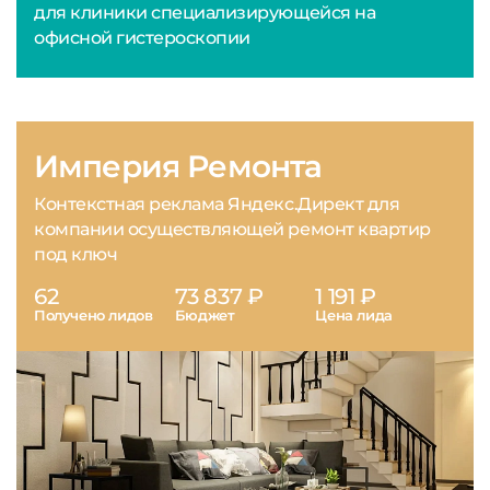
для клиники специализирующейся на
офисной гистероскопии
Империя Ремонта
Контекстная реклама Яндекс.Директ для
компании осуществляющей ремонт квартир
под ключ
62
73 837 ₽
1 191 ₽
Получено лидов
Бюджет
Цена лида