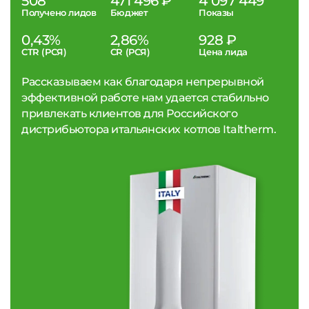
508
471 496 ₽
4 097 449
Получено лидов
Бюджет
Показы
0,43%
2,86%
928 ₽
CTR (РСЯ)
CR (РСЯ)
Цена лида
Рассказываем как благодаря непрерывной
эффективной работе нам удается стабильно
привлекать клиентов для Российского
дистрибьютора итальянских котлов Italtherm.