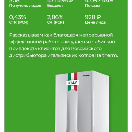
508
471 496 ₽
4 097 449
Получено лидов
Бюджет
Показы
0,43%
2,86%
928 ₽
CTR (РСЯ)
CR (РСЯ)
Цена лида
Рассказываем как благодаря непрерывной
эффективной работе нам удается стабильно
привлекать клиентов для Российского
дистрибьютора итальянских котлов Italtherm.