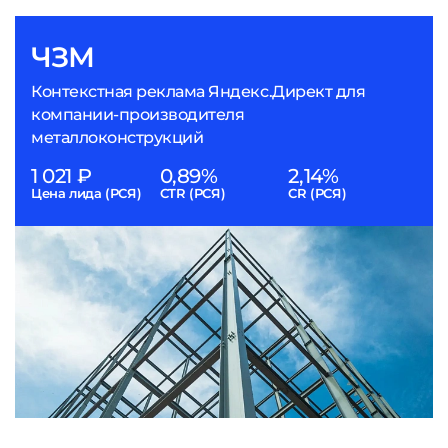
ЧЗМ
Контекстная реклама Яндекс.Директ для
компании-производителя
металлоконструкций
1 021 ₽
0,89%
2,14%
Цена лида (РСЯ)
CTR (РСЯ)
CR (РСЯ)