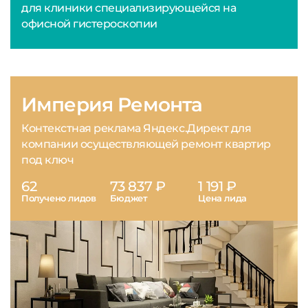
для клиники специализирующейся на
офисной гистероскопии
Империя Ремонта
Контекстная реклама Яндекс.Директ для
компании осуществляющей ремонт квартир
под ключ
62
73 837 ₽
1 191 ₽
Получено лидов
Бюджет
Цена лида