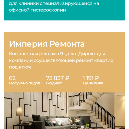
для клиники специализирующейся на
офисной гистероскопии
Империя Ремонта
Контекстная реклама Яндекс.Директ для
компании осуществляющей ремонт квартир
под ключ
62
73 837 ₽
1 191 ₽
Получено лидов
Бюджет
Цена лида