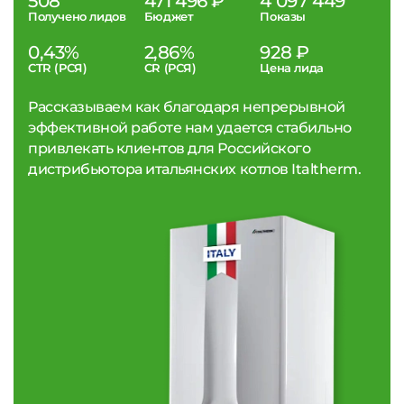
508
471 496 ₽
4 097 449
Получено лидов
Бюджет
Показы
0,43%
2,86%
928 ₽
CTR (РСЯ)
CR (РСЯ)
Цена лида
Рассказываем как благодаря непрерывной
эффективной работе нам удается стабильно
привлекать клиентов для Российского
дистрибьютора итальянских котлов Italtherm.