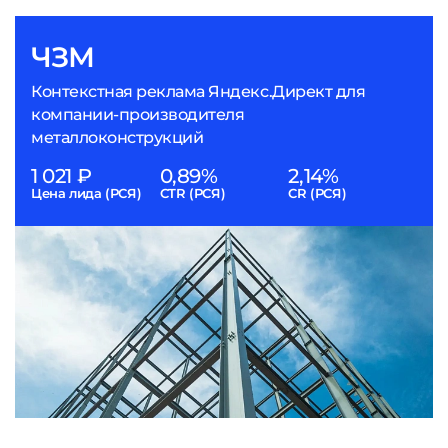
ЧЗМ
Контекстная реклама Яндекс.Директ для
компании-производителя
металлоконструкций
1 021 ₽
0,89%
2,14%
Цена лида (РСЯ)
CTR (РСЯ)
CR (РСЯ)