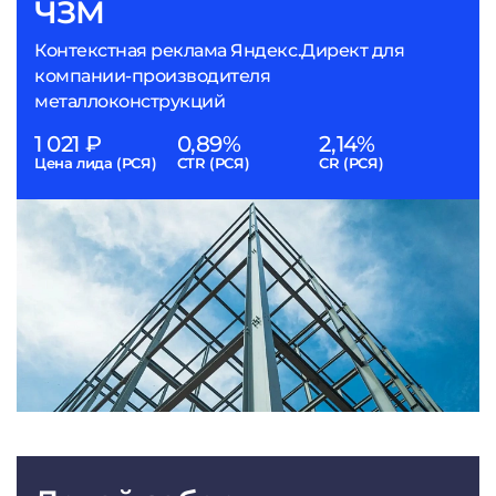
ЧЗМ
Контекстная реклама Яндекс.Директ для
компании-производителя
металлоконструкций
1 021 ₽
0,89%
2,14%
Цена лида (РСЯ)
CTR (РСЯ)
CR (РСЯ)