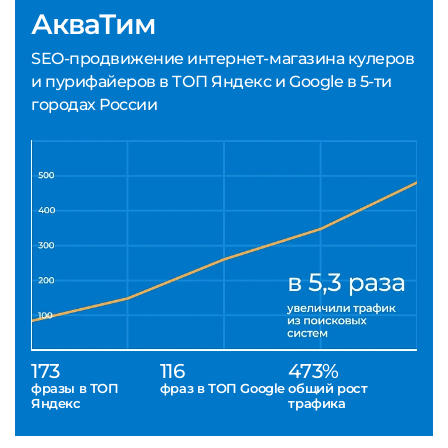
АкваТим
SEO-продвижение интернет-магазина кулеров
и пурифайеров в ТОП Яндекс и Google в 5-ти
городах России
173
116
473%
фразы в ТОП
фраз в ТОП Google
общий рост
Яндекс
трафика