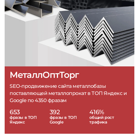
МеталлОптТорг
SEO-продвижение сайта металлобазы
поставляющей металлопрокат в ТОП Яндекс и
Google по 4350 фразам
653
392
416%
фразы в ТОП
фразы в ТОП
общий рост
Яндекс
Google
трафика