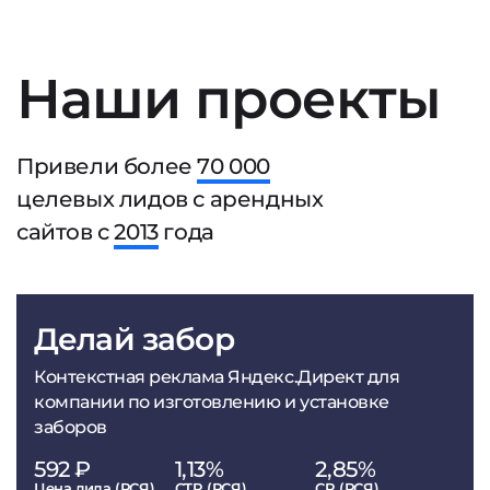
Наши проекты
Привели более
70 000
целевых лидов с арендных
сайтов с
2013
года
Делай забор
Контекстная реклама Яндекс.Директ для
компании по изготовлению и установке
заборов
592 ₽
1,13%
2,85%
Цена лида (РСЯ)
CTR (РСЯ)
CR (РСЯ)