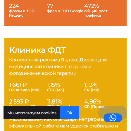
224
77
472%
фразы в ТОП
фраз в ТОП Google
общий рост
Яндекс
трафика
Клиника ФДТ
Контекстная реклама Яндекс.Директ для
медицинской клиники лазерной и
фотодинамической терапии
1 661 ₽
1,15%
1,13%
Цена лида (МК)
CTR (МК)
CR (МК)
2 593 ₽
11,81%
4,96%
Цена лида (Поиск)
CTR (Поиск)
CR (Поиск)
Мы используем cookies
Ok
Рассказываем как благодаря непрерывной
эффективной работе нам удается стабильно и