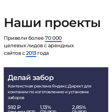
Наши проекты
Привели более
70 000
целевых лидов с арендных
сайтов с
2013
года
Делай забор
Контекстная реклама Яндекс.Директ для
компании по изготовлению и установке
заборов
592 ₽
1,13%
2,85%
Цена лида (РСЯ)
CTR (РСЯ)
CR (РСЯ)