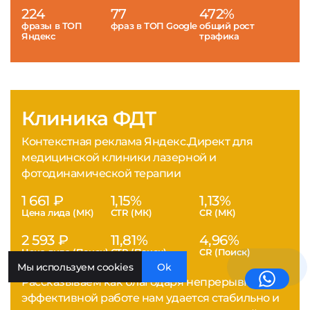
224
77
472%
фразы в ТОП
фраз в ТОП Google
общий рост
Яндекс
трафика
Клиника ФДТ
Контекстная реклама Яндекс.Директ для
медицинской клиники лазерной и
фотодинамической терапии
1 661 ₽
1,15%
1,13%
Цена лида (МК)
CTR (МК)
CR (МК)
2 593 ₽
11,81%
4,96%
Цена лида (Поиск)
CTR (Поиск)
CR (Поиск)
Мы используем cookies
Ok
Рассказываем как благодаря непрерывной
эффективной работе нам удается стабильно и