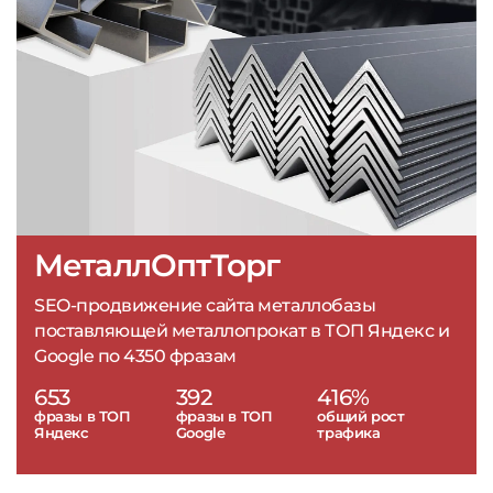
МеталлОптТорг
SEO-продвижение сайта металлобазы
поставляющей металлопрокат в ТОП Яндекс и
Google по 4350 фразам
653
392
416%
фразы в ТОП
фразы в ТОП
общий рост
Яндекс
Google
трафика