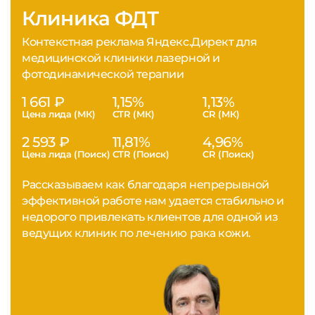
Клиника ФДТ
Контекстная реклама Яндекс.Директ для
медицинской клиники лазерной и
фотодинамической терапии
1 661 ₽
1,15%
1,13%
Цена лида (МК)
CTR (МК)
CR (МК)
2 593 ₽
11,81%
4,96%
Цена лида (Поиск)
CTR (Поиск)
CR (Поиск)
Рассказываем как благодаря непрерывной
эффективной работе нам удается стабильно и
недорого привлекать клиентов для одной из
ведущих клиник по лечению рака кожи.