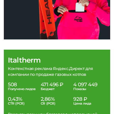
Italtherm
Контекстная реклама Яндекс.Директ для
компании по продаже газовых котлов
508
471 496 ₽
4 097 449
Получено лидов
Бюджет
Показы
0,43%
2,86%
928 ₽
CTR (РСЯ)
CR (РСЯ)
Цена лида