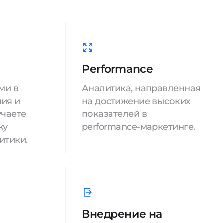
Performance
ми в
Аналитика, направленная
ия и
на достижение высоких
учаете
показателей в
ку
performance-маркетинге.
итики.
Внедрение на