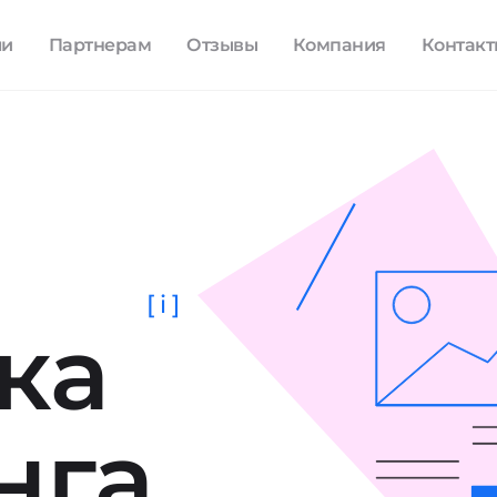
ли
Партнерам
Отзывы
Компания
Контак
[ i ]
ка
нга