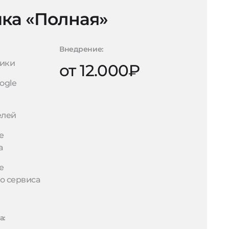
ка «Полная»
Внедрение:
рики
от 12.000₽
ogle
елей
е
а
е
о сервиса
а: