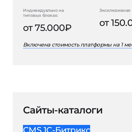
Индивидуально на
Эксклюзивная 
типовых блоках:
от 150
от 75.000₽
Включена стоимость платформы на 1 ме
Сайты-каталоги
CMS 1С-Битрикс