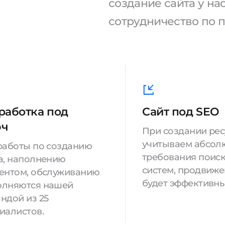
создание сайта у н
сотрудничество по 
работка под
Сайт под SEO
юч
При создании ре
учитываем абсол
работы по созданию
требования поис
а, наполнению
систем, продвиж
ентом, обслуживанию
будет эффективны
олняются нашей
ндой из 25
иалистов.