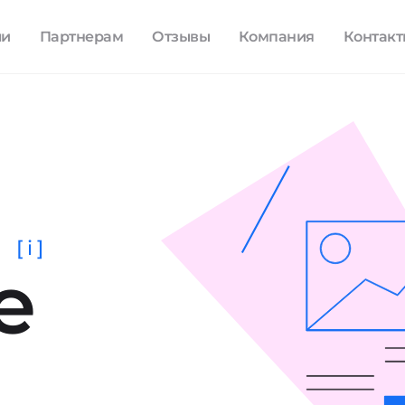
ли
Партнерам
Отзывы
Компания
Контак
[ i ]
е