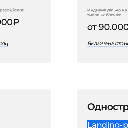
разработка:
Индивидуально на
типовых блоках:
.000₽
от 90.00
сяц
Включена стоим
Одностр
Landing-p