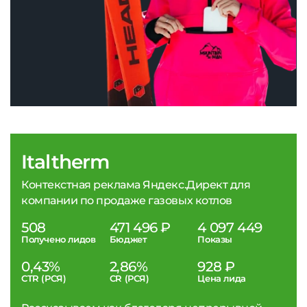
Italtherm
Контекстная реклама Яндекс.Директ для
компании по продаже газовых котлов
508
471 496 ₽
4 097 449
Получено лидов
Бюджет
Показы
0,43%
2,86%
928 ₽
CTR (РСЯ)
CR (РСЯ)
Цена лида