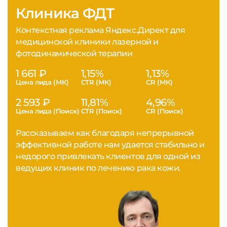
Клиника ФДТ
Контекстная реклама Яндекс.Директ для
медицинской клиники лазерной и
фотодинамической терапии
1 661 ₽
1,15%
1,13%
Цена лида (МК)
CTR (МК)
CR (МК)
2 593 ₽
11,81%
4,96%
Цена лида (Поиск)
CTR (Поиск)
CR (Поиск)
Рассказываем как благодаря непрерывной
эффективной работе нам удается стабильно и
недорого привлекать клиентов для одной из
ведущих клиник по лечению рака кожи.