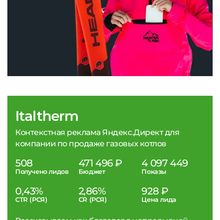
Italtherm
Контекстная реклама Яндекс.Директ для
компании по продаже газовых котлов
508
471 496 ₽
4 097 449
Получено лидов
Бюджет
Показы
0,43%
2,86%
928 ₽
CTR (РСЯ)
CR (РСЯ)
Цена лида