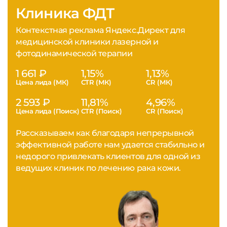
Клиника ФДТ
Контекстная реклама Яндекс.Директ для
медицинской клиники лазерной и
фотодинамической терапии
1 661 ₽
1,15%
1,13%
Цена лида (МК)
CTR (МК)
CR (МК)
2 593 ₽
11,81%
4,96%
Цена лида (Поиск)
CTR (Поиск)
CR (Поиск)
Рассказываем как благодаря непрерывной
эффективной работе нам удается стабильно и
недорого привлекать клиентов для одной из
ведущих клиник по лечению рака кожи.