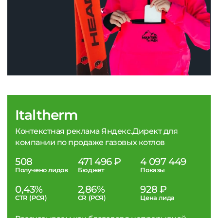
Italtherm
Контекстная реклама Яндекс.Директ для
компании по продаже газовых котлов
508
471 496 ₽
4 097 449
Получено лидов
Бюджет
Показы
0,43%
2,86%
928 ₽
CTR (РСЯ)
CR (РСЯ)
Цена лида