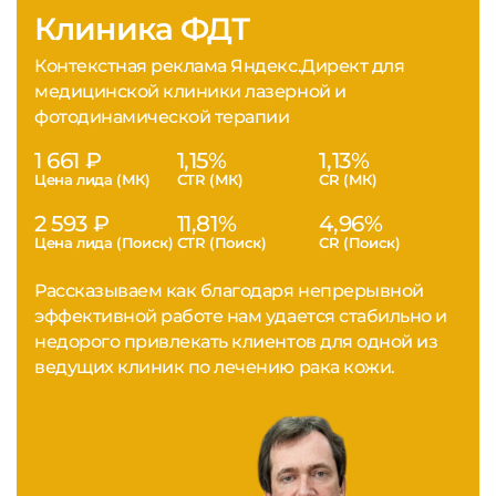
Клиника ФДТ
Контекстная реклама Яндекс.Директ для
медицинской клиники лазерной и
фотодинамической терапии
1 661 ₽
1,15%
1,13%
Цена лида (МК)
CTR (МК)
CR (МК)
2 593 ₽
11,81%
4,96%
Цена лида (Поиск)
CTR (Поиск)
CR (Поиск)
Рассказываем как благодаря непрерывной
эффективной работе нам удается стабильно и
недорого привлекать клиентов для одной из
ведущих клиник по лечению рака кожи.