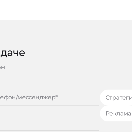
адаче
ем
Стратег
Реклама