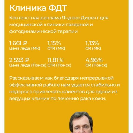
Клиника ФДТ
Контекстная реклама Яндекс.Директ для
медицинской клиники лазерной и
фотодинамической терапии
1 661 ₽
1,15%
1,13%
Цена лида (МК)
CTR (МК)
CR (МК)
2 593 ₽
11,81%
4,96%
Цена лида (Поиск)
CTR (Поиск)
CR (Поиск)
Рассказываем как благодаря непрерывной
эффективной работе нам удается стабильно и
недорого привлекать клиентов для одной из
ведущих клиник по лечению рака кожи.