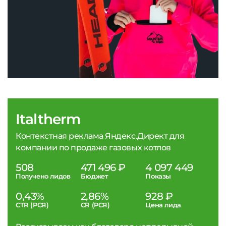
Italtherm
Контекстная реклама Яндекс.Директ для
компании по продаже газовых котлов
508
471 496 ₽
4 097 449
Получено лидов
Бюджет
Показы
0,43%
2,86%
928 ₽
CTR (РСЯ)
CR (РСЯ)
Цена лида