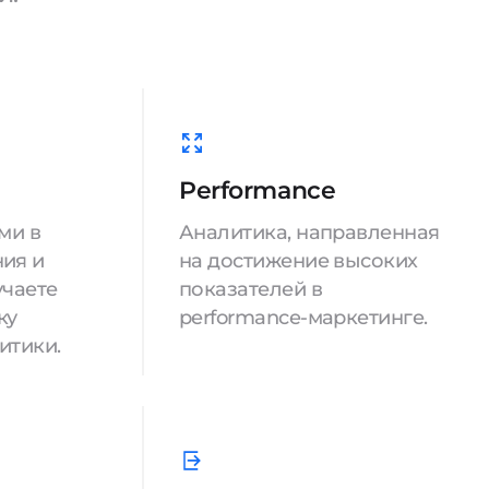
Performance
ми в
Аналитика, направленная
ия и
на достижение высоких
учаете
показателей в
ку
performance-маркетинге.
итики.