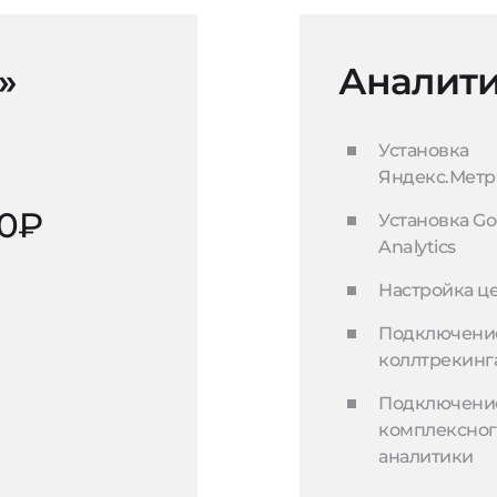
»
Аналити
Установка
Яндекс.Мет
00₽
Установка Go
Analytics
Настройка ц
Подключени
коллтрекинг
Подключени
комплексног
аналитики