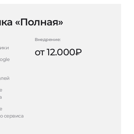
ка «Полная»
Внедрение:
рики
от 12.000₽
ogle
елей
е
а
е
о сервиса