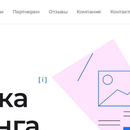
ли
Партнерам
Отзывы
Компания
Контак
[ i ]
ка
нга