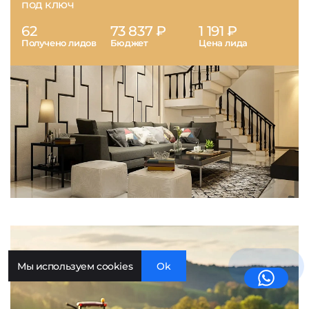
под ключ
62
73 837 ₽
1 191 ₽
Получено лидов
Бюджет
Цена лида
Мы используем cookies
Ok