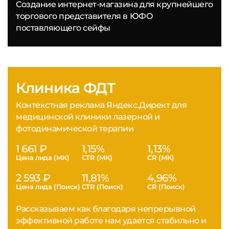
Создание интернет-магазина для крупнейшего
торгового представителя в ЮФО
поставляющего сейфы
Клиника ФДТ
Контекстная реклама Яндекс.Директ для
медицинской клиники лазерной и
фотодинамической терапии
1 661 ₽
1,15%
1,13%
Цена лида (МК)
CTR (МК)
CR (МК)
2 593 ₽
11,81%
4,96%
Цена лида (Поиск)
CTR (Поиск)
CR (Поиск)
Рассказываем как благодаря непрерывной
эффективной работе нам удается стабильно и