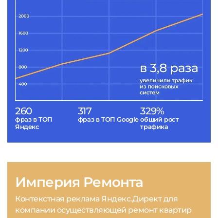
260
317
329%
фраз в ТОП
фраз в ТОП Google
общий рост
Яндекс
трафика
Империя Ремонта
Контекстная реклама Яндекс.Директ для
компании осуществляющей ремонт квартир