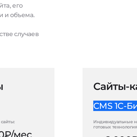
та, его
и и объема.
стве случаев
ы
Сайты-к
CMS 1С-Б
сайты:
Индивидуальные н
готовых технология
00₽/мес