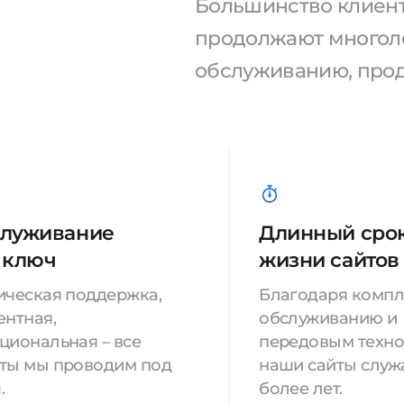
Большинство клиенто
продолжают многоле
обслуживанию, про
луживание
Длинный сро
 ключ
жизни сайтов
ическая поддержка,
Благодаря комп
ентная,
обслуживанию и
циональная – все
передовым техно
ты мы проводим под
наши сайты служа
.
более лет.