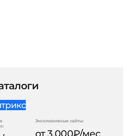
аталоги
итрикс
а
Эксклюзивные сайты:
х:
от 3.000₽/мес