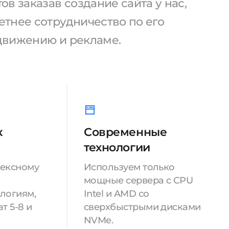
в заказав создание сайта у нас,
тнее сотрудничество по его
движению и рекламе.
к
Современные
технологии
лексному
Используем только
мощные сервера с CPU
логиям,
Intel и AMD со
т 5-8 и
сверхбыстрыми дисками
NVMe.