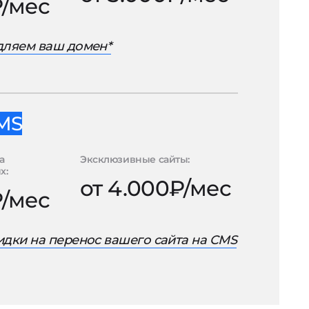
₽/мес
дляем ваш домен*
MS
а
Эксклюзивные сайты:
х:
от 4.000₽/мес
₽/мес
дки на перенос вашего сайта на CMS