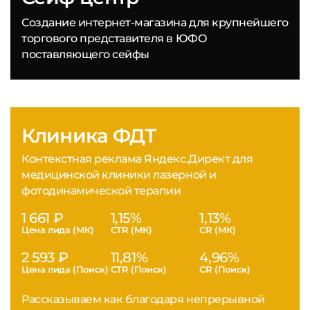
Создание интернет-магазина для крупнейшего
торгового представителя в ЮФО
поставляющего сейфы
Клиника ФДТ
Контекстная реклама Яндекс.Директ для
медицинской клиники лазерной и
фотодинамической терапии
1 661 ₽
1,15%
1,13%
Цена лида (МК)
CTR (МК)
CR (МК)
2 593 ₽
11,81%
4,96%
Цена лида (Поиск)
CTR (Поиск)
CR (Поиск)
Рассказываем как благодаря непрерывной