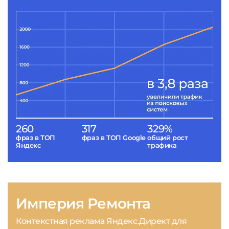
260
317
329%
фраз в ТОП
фраз в ТОП Google
общий рост
Яндекс
трафика
Империя Ремонта
Контекстная реклама Яндекс.Директ для