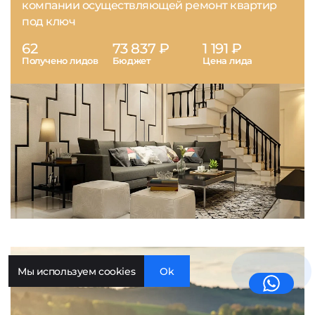
компании осуществляющей ремонт квартир
под ключ
62
73 837 ₽
1 191 ₽
Получено лидов
Бюджет
Цена лида
Мы используем cookies
Ok