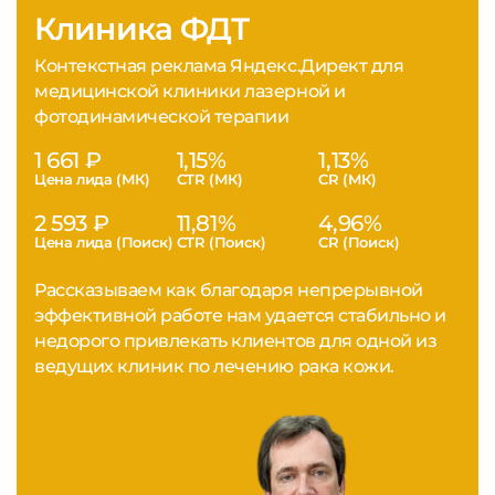
Клиника ФДТ
Контекстная реклама Яндекс.Директ для
медицинской клиники лазерной и
фотодинамической терапии
1 661 ₽
1,15%
1,13%
Цена лида (МК)
CTR (МК)
CR (МК)
2 593 ₽
11,81%
4,96%
Цена лида (Поиск)
CTR (Поиск)
CR (Поиск)
Рассказываем как благодаря непрерывной
эффективной работе нам удается стабильно и
недорого привлекать клиентов для одной из
ведущих клиник по лечению рака кожи.