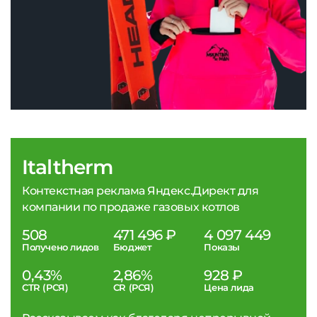
Italtherm
Контекстная реклама Яндекс.Директ для
компании по продаже газовых котлов
508
471 496 ₽
4 097 449
Получено лидов
Бюджет
Показы
0,43%
2,86%
928 ₽
CTR (РСЯ)
CR (РСЯ)
Цена лида