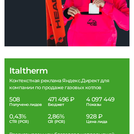
Italtherm
Контекстная реклама Яндекс.Директ для
компании по продаже газовых котлов
508
471 496 ₽
4 097 449
Получено лидов
Бюджет
Показы
0,43%
2,86%
928 ₽
CTR (РСЯ)
CR (РСЯ)
Цена лида