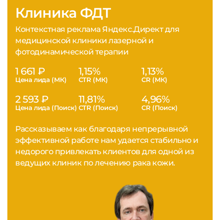
Клиника ФДТ
Контекстная реклама Яндекс.Директ для
медицинской клиники лазерной и
фотодинамической терапии
1 661 ₽
1,15%
1,13%
Цена лида (МК)
CTR (МК)
CR (МК)
2 593 ₽
11,81%
4,96%
Цена лида (Поиск)
CTR (Поиск)
CR (Поиск)
Рассказываем как благодаря непрерывной
эффективной работе нам удается стабильно и
недорого привлекать клиентов для одной из
ведущих клиник по лечению рака кожи.