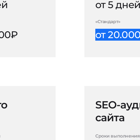
ей
от 5 дне
«Стандарт»
000₽
от 20.00
го
SEO-ауд
сайта
и
Сроки выполнения