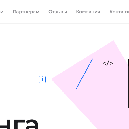
ли
Партнерам
Отзывы
Компания
Контак
[ i ]
нга