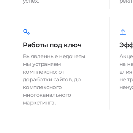
успех.
рекл
Работы под ключ
Эфф
Выявленные недочеты
Акце
мы устраняем
на н
комплексно: от
влия
доработки сайтов, до
не т
комплексного
нену
многоканального
маркетинга.