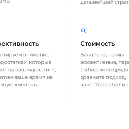
амы.
дальнейшей страт
ективность
Стоимость
нтируем внимание
Банально, но мы
едостатках, которые
эффективные, пер
ют на ваш маркетинг,
выбором подрядч
ратим ваше время на
сравните подход,
жную «мелочь».
качество работ и 