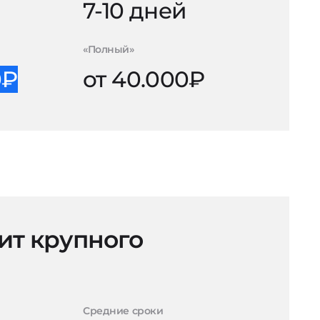
й
7-10 дней
«Полный»
0₽
от 40.000₽
ит крупного
Средние сроки