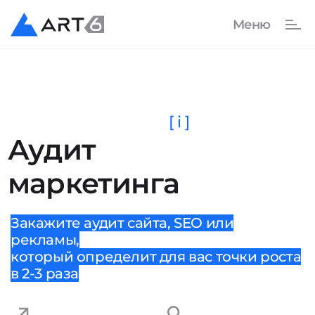
[ i ]
Аудит
маркетинга
Закажите аудит сайта, SEO или
рекламы,
который определит для вас точки роста
в 2-3 раза