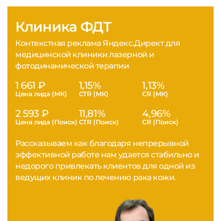
Клиника ФДТ
Контекстная реклама Яндекс.Директ для
медицинской клиники лазерной и
фотодинамической терапии
1 661 ₽
1,15%
1,13%
Цена лида (МК)
CTR (МК)
CR (МК)
2 593 ₽
11,81%
4,96%
Цена лида (Поиск)
CTR (Поиск)
CR (Поиск)
Рассказываем как благодаря непрерывной
эффективной работе нам удается стабильно и
недорого привлекать клиентов для одной из
ведущих клиник по лечению рака кожи.