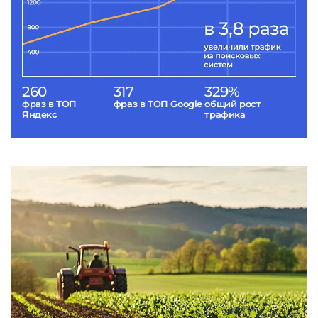
260
317
329%
фраз в ТОП
фраз в ТОП Google
общий рост
Яндекс
трафика