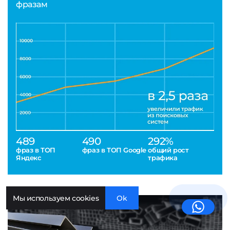
фразам
489
490
292%
фраз в ТОП
фраз в ТОП Google
общий рост
Яндекс
трафика
Мы используем cookies
Ok