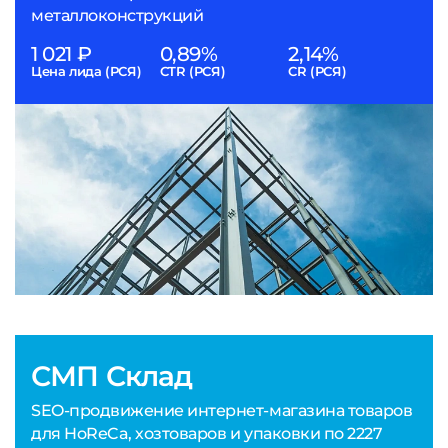
металлоконструкций
1 021 ₽
0,89%
2,14%
Цена лида (РСЯ)
CTR (РСЯ)
CR (РСЯ)
СМП Склад
SEO-продвижение интернет-магазина товаров
для HoReCa, хозтоваров и упаковки по 2227