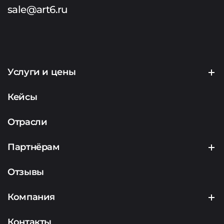
sale@art6.ru
Услуги и цены
Создание сайтов
Кейсы
Продвижение сайтов
Отрасли
Контекстная реклама
Партнёрам
Маркетинг
Партнерская программа
Отзывы
Аналитика
Подрядчикам
Компания
Аудит
Представителям сервисов
О компании
Контакты