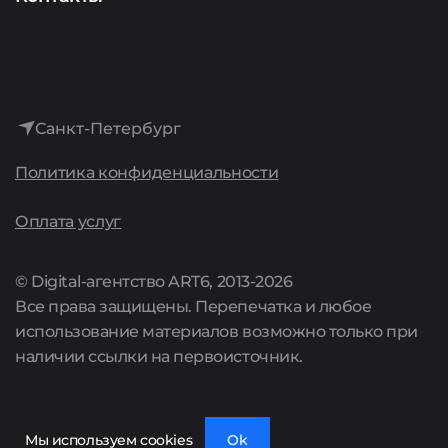
Интернет-реклама
История
Лидогенерация
Достижения
Аренда сайтов
Санкт-Петербург
Культура
Политика конфиденциальности
Поддержка сайтов
Карьера
Оплата услуг
Комплексные предложения
Акции
© Digital-агентство ART6, 2013-2026
Все права защищены. Перепечатка и любое
Цены
использование материалов возможно только при
наличии ссылки на первоисточник.
Полный список услуг
Мы используем cookies
Ok