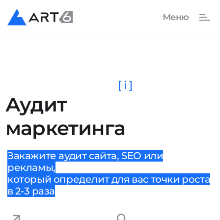
[ i ]
Аудит
маркетинга
Закажите аудит сайта, SEO или
рекламы,
который определит для вас точки роста
в 2-3 раза