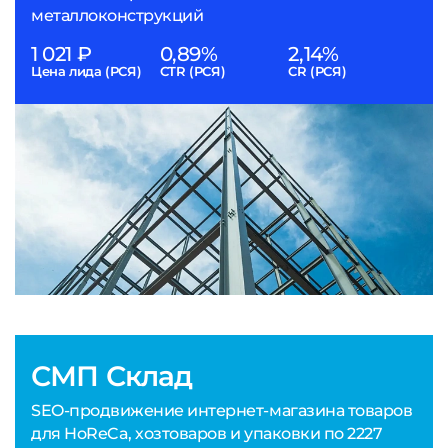
металлоконструкций
1 021 ₽
0,89%
2,14%
Цена лида (РСЯ)
CTR (РСЯ)
CR (РСЯ)
СМП Склад
SEO-продвижение интернет-магазина товаров
для HoReCa, хозтоваров и упаковки по 2227