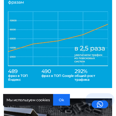
фразам
489
490
292%
фраз в ТОП
фраз в ТОП Google
общий рост
Яндекс
трафика
Мы используем cookies
Ok