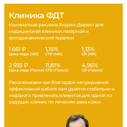
Клиника ФДТ
Контекстная реклама Яндекс.Директ для
медицинской клиники лазерной и
фотодинамической терапии
1 661 ₽
1,15%
1,13%
Цена лида (МК)
CTR (МК)
CR (МК)
2 593 ₽
11,81%
4,96%
Цена лида (Поиск)
CTR (Поиск)
CR (Поиск)
Рассказываем как благодаря непрерывной
эффективной работе нам удается стабильно и
недорого привлекать клиентов для одной из
ведущих клиник по лечению рака кожи.