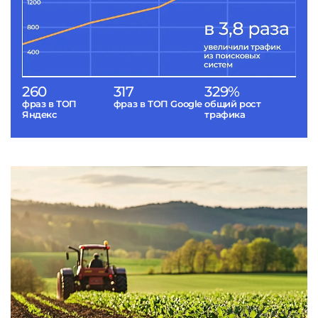
260
317
329%
фраз в ТОП
фраз в ТОП Google
общий рост
Яндекс
трафика