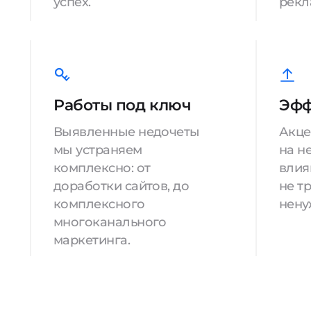
успех.
рекл
Работы под ключ
Эфф
Выявленные недочеты
Акце
мы устраняем
на н
комплексно: от
влия
доработки сайтов, до
не т
комплексного
нену
многоканального
маркетинга.