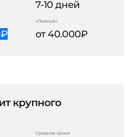
й
7-10 дней
«Полный»
0₽
от 40.000₽
ит крупного
Средние сроки