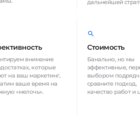
амы.
дальнейшей страт
ективность
Стоимость
нтируем внимание
Банально, но мы
едостатках, которые
эффективные, пер
ют на ваш маркетинг,
выбором подрядч
ратим ваше время на
сравните подход,
жную «мелочь».
качество работ и 