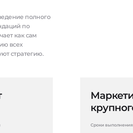
ведение полного
ндаций по
чает как сам
ию всех
уют стратегию.
т
Маркети
крупног
и
Сроки выполнения