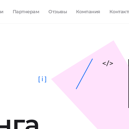
ли
Партнерам
Отзывы
Компания
Контак
[ i ]
нга