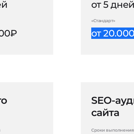
ей
от 5 дне
«Стандарт»
000₽
от 20.00
го
SEO-ауд
сайта
и
Сроки выполнения