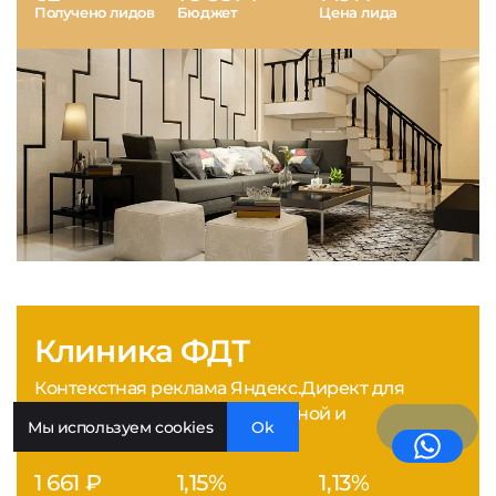
Получено лидов
Бюджет
Цена лида
Клиника ФДТ
Контекстная реклама Яндекс.Директ для
медицинской клиники лазерной и
Мы используем cookies
Ok
фотодинамической терапии
1 661 ₽
1,15%
1,13%