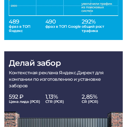
489
490
292%
фраз в ТОП
фраз в ТОП Google
общий рост
Яндекс
трафика
Делай забор
Контекстная реклама Яндекс.Директ для
компании по изготовлению и установке
заборов
592 ₽
1,13%
2,85%
Цена лида (РСЯ)
CTR (РСЯ)
CR (РСЯ)