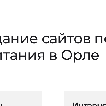
дание сайтов 
итания в Орле
ы
Интерне