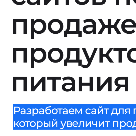
продаж
продукт
питания
Разработаем сайт для 
который увеличит прода