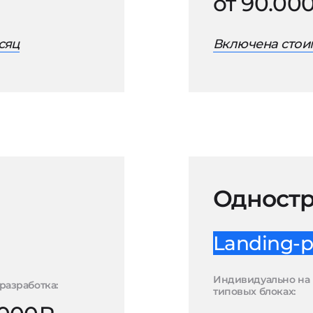
от 90.00
сяц
Включена стоим
Одностр
Landing-p
Индивидуально на
разработка:
типовых блоках: