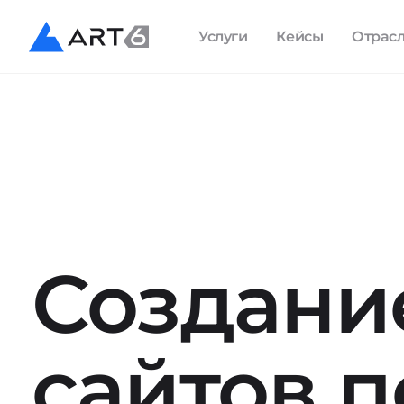
Услуги
Кейсы
Отрас
Создани
сайтов п