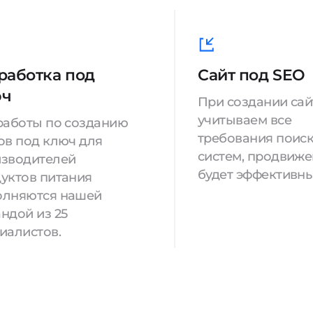
работка под
Сайт под SEO
юч
При создании са
учитываем все
работы по созданию
требования поис
ов под ключ для
систем, продвиж
зводителей
будет эффективны
уктов питания
олняются нашей
ндой из 25
иалистов.