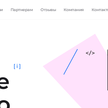
ли
Партнерам
Отзывы
Компания
Контак
[ i ]
е
о