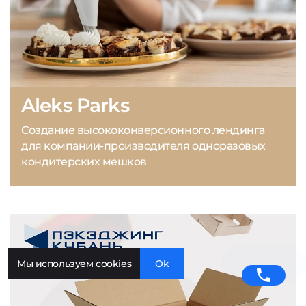
Aleks Parks
Создание высококонверсионного лендинга
для компании-производителя одноразовых
кондитерских мешков
Мы используем cookies
Ok