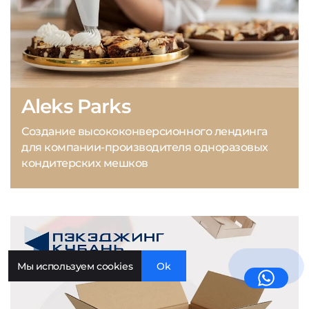
Aleks Parks
Создание высококонверсионного лендинга
для компании-производителя одноразовых
кондитерских мешков
Мы используем cookies
Ok