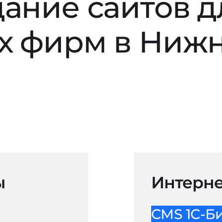
дание сайтов д
х фирм в Ниж
ы
Интерне
CMS 1С-Б