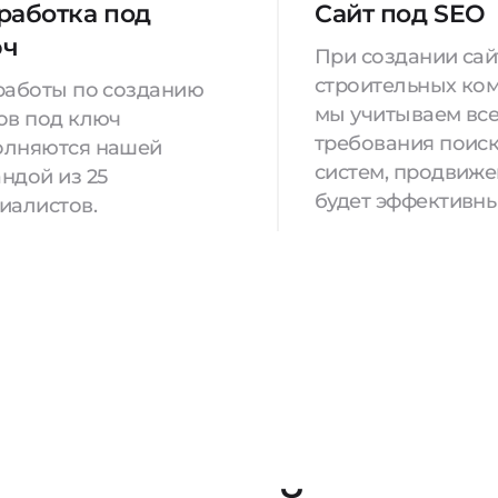
работка под
Сайт под SEO
юч
При создании сай
строительных ко
работы по созданию
мы учитываем вс
ов под ключ
требования поис
олняются нашей
систем, продвиж
ндой из 25
будет эффективны
иалистов.