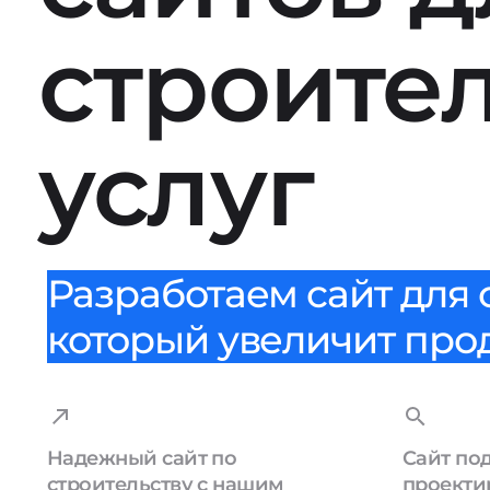
строите
услуг
Разработаем сайт для
который увеличит прода
Надежный сайт по
Сайт под
строительству с нашим
проекти