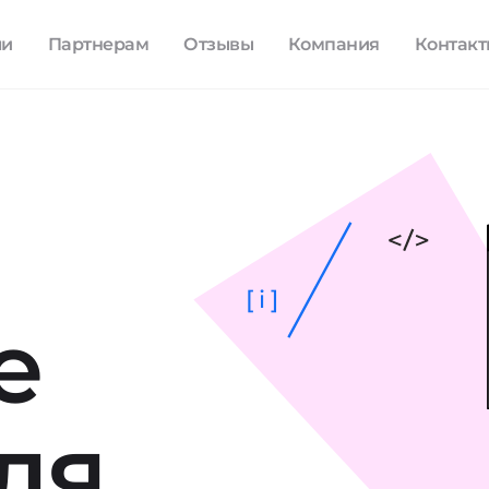
ли
Партнерам
Отзывы
Компания
Контак
[ i ]
е
ля