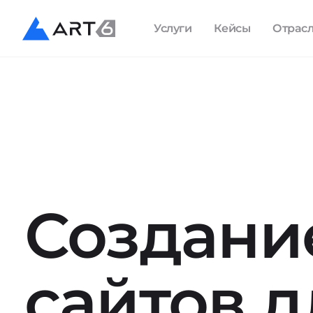
Услуги
Кейсы
Отрас
Создани
сайтов д