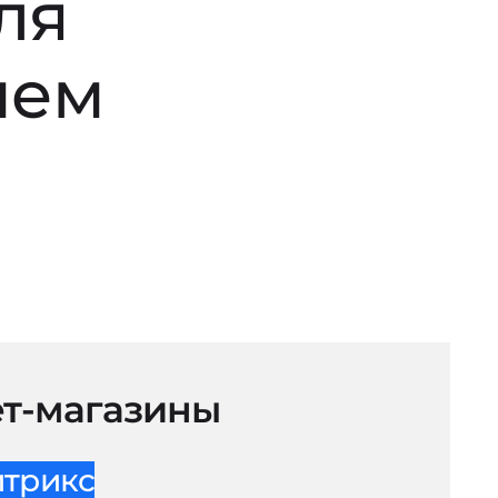
ля
нем
т-магазины
итрикс