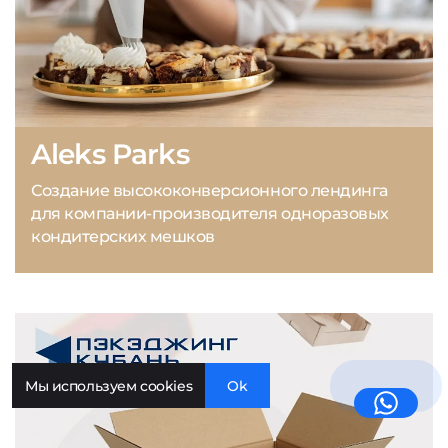
Aleks Parks
Создание высококонверсионного лендинга
для компании-производителя одноразовых
кондитерских мешков
Мы используем cookies
Ok