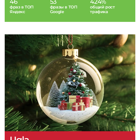
46
53
424%
фраз в ТОП
фразы в ТОП
общий рост
Яндекс
Google
трафика
Ugla