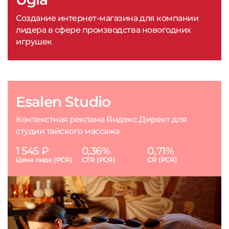
Создание интернет-магазина для компании
лидера в сфере производства новогодних
игрушек
Esalen Studio
Контекстная реклама Яндекс.Директ для
студии тайского массажа
1 545 ₽
0,36%
0,71%
Цена лида (РСЯ)
CTR (РСЯ)
CR (РСЯ)