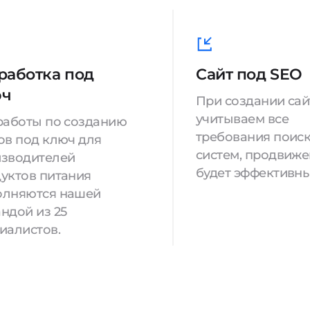
работка под
Сайт под SEO
юч
При создании са
учитываем все
работы по созданию
требования поис
ов под ключ для
систем, продвиж
зводителей
будет эффективны
уктов питания
олняются нашей
ндой из 25
иалистов.