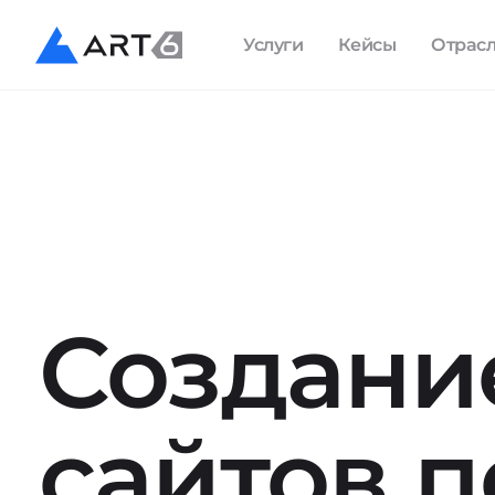
Услуги
Кейсы
Отрас
Создани
сайтов п