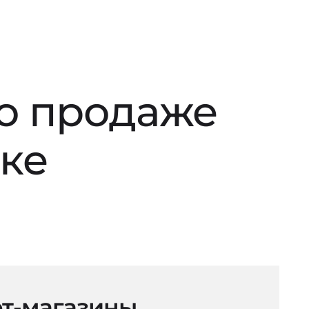
по продаже
ске
т-магазины