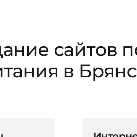
дание сайтов 
итания в Брян
ы
Интерне