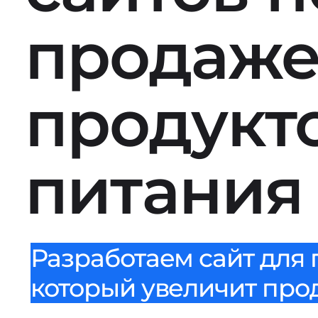
продаж
продукт
питания
Разработаем сайт для 
который увеличит прода