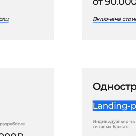
от 90.00
сяц
Включена стоим
Одностр
Landing-p
Индивидуально на
разработка:
типовых блоках: