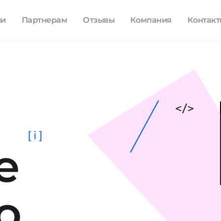
ли
Партнерам
Отзывы
Компания
Контак
[ i ]
е
о