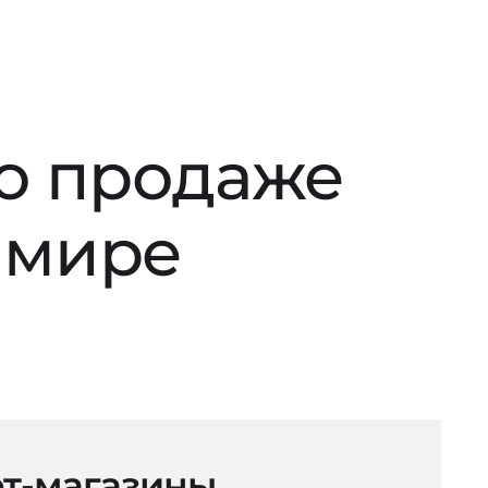
по продаже
имире
т-магазины