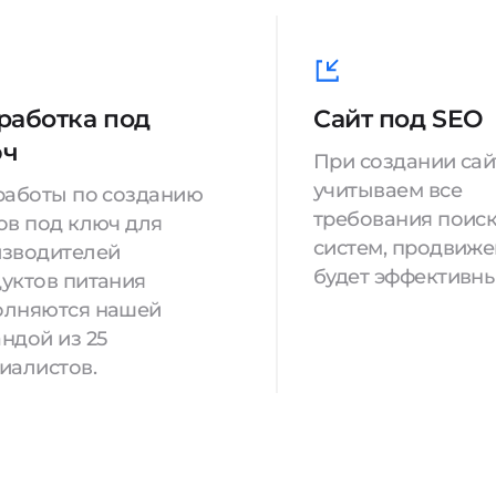
работка под
Сайт под SEO
юч
При создании са
учитываем все
работы по созданию
требования поис
ов под ключ для
систем, продвиж
зводителей
будет эффективны
уктов питания
олняются нашей
ндой из 25
иалистов.