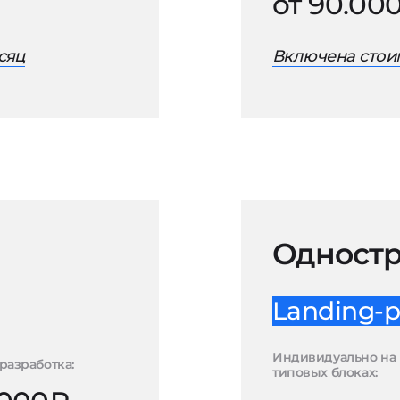
от 90.00
сяц
Включена стоим
Одностр
Landing-p
Индивидуально на
разработка:
типовых блоках: