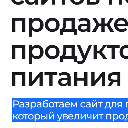
продаж
продукт
питания
Разработаем сайт для 
который увеличит прода