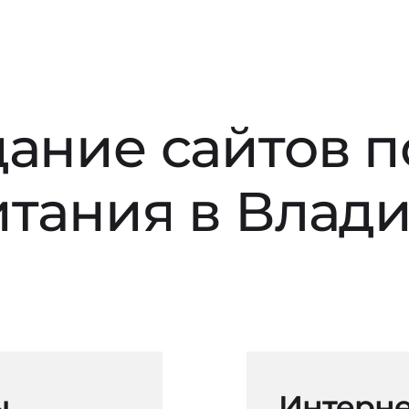
дание сайтов 
итания в Влад
ы
Интерне