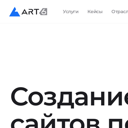
Услуги
Кейсы
Отрас
Создани
сайтов п