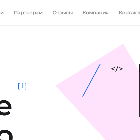
ли
Партнерам
Отзывы
Компания
Контак
[ i ]
е
о