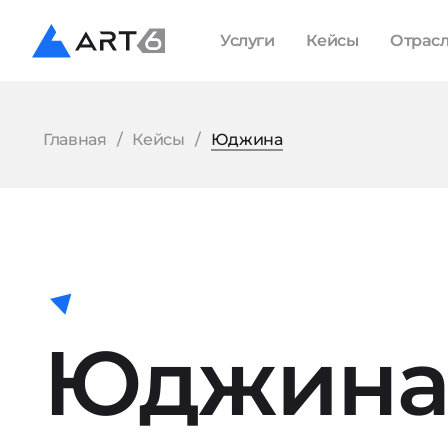
Услуги
Кейсы
Отрас
Главная
Кейсы
Юджина
Юджин