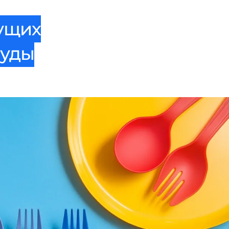
дущих
суды