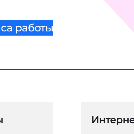
аса работы
ы
Интерне