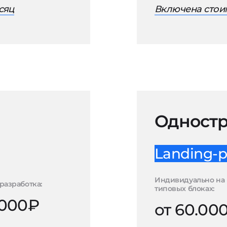
сяц
Включена стоим
Одностр
Landing-p
Индивидуально на
разработка:
типовых блоках:
.000₽
от 60.00