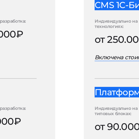
CMS 1С-Б
разработка:
Индивидуально на 
технологиях:
.000₽
от 250.0
Включена стоим
Платформа
разработка:
Индивидуально на
типовых блоках:
.000₽
от 90.00