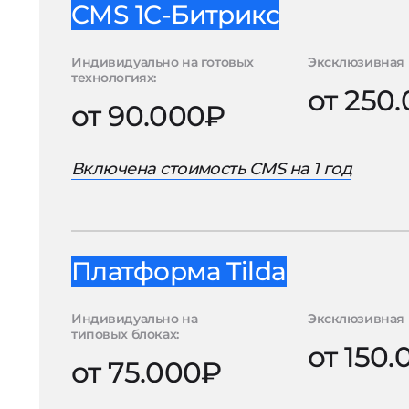
CMS 1С-Битрикс
Индивидуально на готовых
Эксклюзивная 
технологиях:
от 250
от 90.000₽
Включена стоимость CMS на 1 год
Платформа Tilda
Индивидуально на
Эксклюзивная 
типовых блоках:
от 150
от 75.000₽